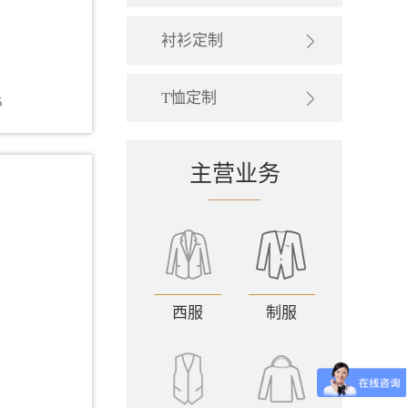
衬衫定制
T恤定制
5
主营业务
西服
制服