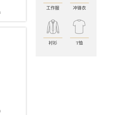
工作服
冲锋衣
3
衬衫
T恤
8